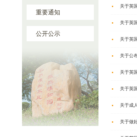
关于英国
重要通知
关于英国
公开公示
关于英
关于公布
关于英国
关于英国
关于成
关于做好