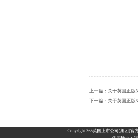
上一篇：关于英国正版3
下一篇：关于英国正版
Copyright 365英国上市公司(集团)官方网站-Of