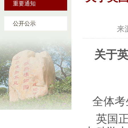
重要通知
公开公示
来
关于英
全体考
英国正