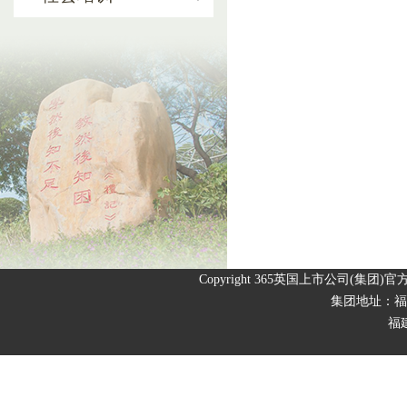
Copyright 365英国上市公司(集团)官方网站-Of
集团地址：福
福建省福州