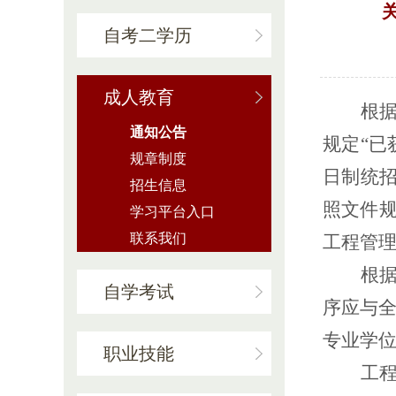
自考二学历
成人教育
根
通知公告
规定
“
规章制度
日制统
招生信息
照文件规
学习平台入口
联系我们
工程管
根
自学考试
序应与
专业学
职业技能
工