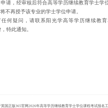
出申请，经审核后符合高等学历继续教育学士学
司将不再授予该专业的学士学位申请。
有任何疑问，请联系阳光学高等学历继续教育
372，特此通知。
英国正版365官网2026年高等学历继续教育学士学位课程考试报名