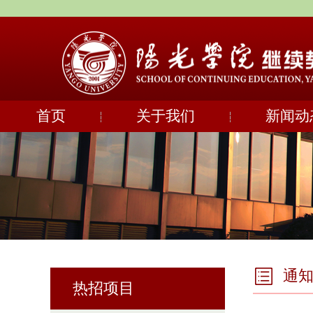
首页
关于我们
新闻动
通
热招项目