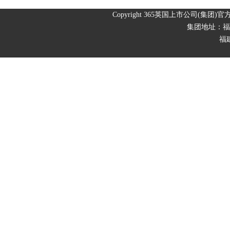
Copyright 365英国上市公司(集团)官方网站-Of
集团地址：福
福建省福州