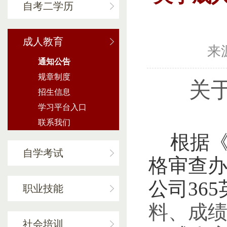
自考二学历
成人教育
来
通知公告
规章制度
关
招生信息
学习平台入口
联系我们
根据
自学考试
格审查
公司
36
职业技能
料
、
成
社会培训