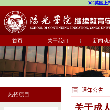
365英国上市
首页
关于我们
新闻动
通知公告
热招项目
关于成