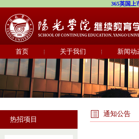
365英国上市
首页
关于我们
新闻动
通知公告
热招项目