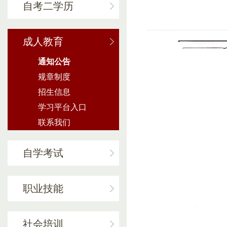
自考二学历
成人教育
通知公告
规章制度
招生信息
学习平台入口
联系我们
自学考试
职业技能
社会培训