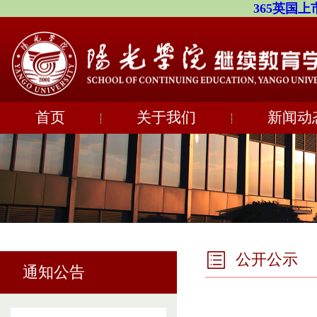
365英国上市
首页
关于我们
新闻动
公开公示
通知公告