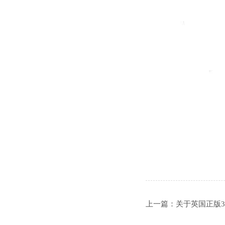
上一篇：关于英国正版3